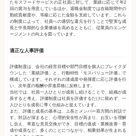
たモスフードサービスの正社員に対して、業績に応じて年2
回の賞与を用意しているほか、退職金制度では在籍期間中の
勤続貢献度や、等級に応じた金額を支給しています。これら
の制度によって、社員への適切な還元を行うことで堅実な成
長と中長期的な企業価値を高めるとともに、従業員のエンゲ
ージメントの向上を図っています。
適正な人事評価
評価制度は、会社の経営目標や部門目標を個人にブレイクダ
ウンした「業績評価」と、行動特性「モスバリュー評価」で
構成しています。それぞれの達成度や発揮度に応じ評価を行
い、次年度の報酬や昇進昇格に反映します。
当社では、社員一人ひとりが成長し続けることで、組織が成
長すると考え、評価制度は社員を評価するだけに留めず、一
人ひとりを成長に導く仕組みと捉えています。
また、評価と成長の基本は、上長とメンバー双方間の対話で
す。対話が深まると、心理的安全性が高まり、お互いを理解
し合え、率直な意見交換ができ、目標の達成・業務改善・育
成や成長など、多くのことにつながり、相乗効果が生まれる