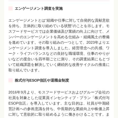
エンゲージメント調査を実施
エンゲージメントとは“組織や仕事に対して自発的な貢献意欲
を持ち、主体的に取り組めている状態“のことを示します。モ
スフードサービスでは企業価値及び業績の向上に向けて、メ
ンバーのエンゲージメントを高める仕組み・組織風土の整備
を進めています。その取り組みの一つとして、2023年よりエ
ンゲージメント調査を導入しました。経営理念への共感、ワ
ーク・ライフバランスなどの良好な職場環境、仕事のやりが
いなどの度合いを四半期ごとに測り、その調査結果にもとづ
いて組織課題を解決していく継続的な改善サイクルの推進に
取り組んでいます。
株式付与ESOP信託や退職金制度
2016年9月より、モスフードサービスおよびグループ会社の
社員を対象とした従業員インセンティブ・プラン「株式付与
ESOP信託」を導入しています。主な目的は、社員が中期経
営計画への参画意識を持ち、中長期的な業績向上や株価上昇
に対して意欲的に取り組めるように働きかけることです。ま