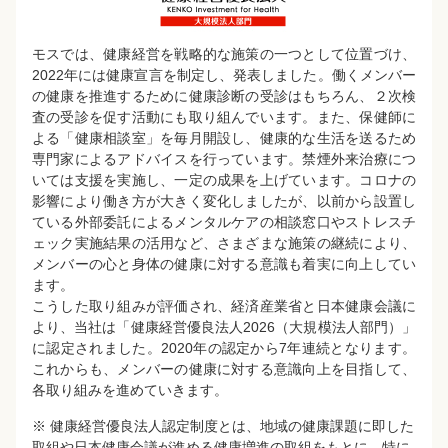
モスでは、健康経営を戦略的な施策の一つとして位置づけ、
2022年には健康宣言を制定し、発表しました。働くメンバー
の健康を推進するために健康診断の受診はもちろん、２次検
査の受診を促す活動にも取り組んでいます。また、保健師に
よる「健康相談室」を毎月開設し、健康的な生活を送るため
専門家によるアドバイスを行っています。禁煙外来治療につ
いては支援を実施し、一定の成果を上げています。コロナの
影響により働き方が大きく変化しましたが、以前から設置し
ている外部委託によるメンタルケアの相談窓口やストレスチ
ェック実施結果の活用など、さまざまな施策の継続により、
メンバーの心と身体の健康に対する意識も着実に向上してい
ます。
こうした取り組みが評価され、経済産業省と日本健康会議に
より、当社は「健康経営優良法人2026（大規模法人部門）」
に認定されました。2020年の認定から7年連続となります。
これからも、メンバーの健康に対する意識向上を目指して、
各取り組みを進めていきます。
※ 健康経営優良法人認定制度とは、地域の健康課題に即した
取組や日本健康会議が進める健康増進の取組をもとに、特に