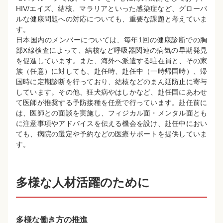
HIV/エイズ、結核、マラリアといった感染症など、グローバ
ルな健康問題への対応についても、重要な課題と考えていま
す。
日本国内のメンバーについては、毎年1回の健康診断での胸
部X線検査によって、結核など呼吸器関連の病気の早期発見
を促進しています。また、海外へ派遣する駐在員と、その家
族（任意）に対しても、赴任時、赴任中（一時帰国時）、帰
国時に定期診断を行っており、結核などのまん延防止に寄与
しています。その他、狂犬病やはしかなど、赴任国にあわせ
て医師が推奨する予防接種を任意で行っています。赴任前に
は、医師との面談を実施し、フィジカル面・メンタル面とも
に注意事項やアドバイスを伝える機会を設け、赴任中におい
ても、病院の選定や予約などの医療サポートを提供していま
す。
多様な人材活躍のために
多様な働き方の推進