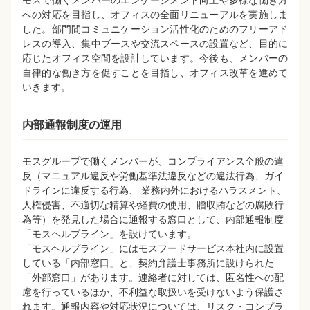
への対応を目指し、オフィスの全面リニューアルを実施しま
した。部門間コミュニケーション活性化のためのフリーアド
レスの導入、集中ブースや交流スペースの設置など、目的に
応じたオフィス空間を設計しています。今後も、メンバーの
自律的な働き方を促すことを目指し、オフィス改革を進めて
いきます。
内部通報制度の運用
モスグループで働くメンバーが、コンプライアンス全般の違
反（マニュアル違反や労働基準法違反などの違法行為、ガイ
ドラインに違反する行為、 業務内外におけるハラスメント、
人権侵害、不適切な精算や経費の使用、贈収賄などの腐敗行
為等）を発見した場合に通報する窓口として、内部通報制度
「モスヘルプライン」を設けています。
「モスヘルプライン」にはモスフードサービス本社内に設置
している「内部窓口」と、契約弁護士事務所に設けられた
「外部窓口」があります。連絡者に対しては、匿名性への配
慮を行っているほか、不利益な取扱いを受けないよう保護さ
れます。通報内容や対応状況については、リスク・コンプラ