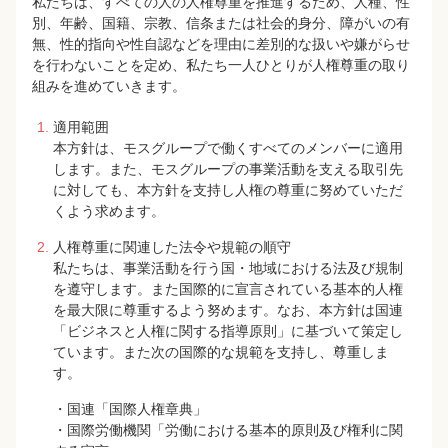
私たちは、すべての人の人権尊重を推進するため、人種、性
別、年齢、国籍、宗教、信条または社会的身分、障がいの有
無、性的指向や性自認などを理由に差別的な扱いや嫌がらせ
を行わないことを定め、私たち一人ひとりが人権尊重の取り
組みを進めていきます。
適用範囲
本方針は、モスグループで働くすべてのメンバーに適用
します。また、モスグループの事業活動を支える取引先
に対しても、本方針を支持し人権の尊重に努めていただ
くよう求めます。
人権尊重に関連した法令や規範の順守
私たちは、事業活動を行う国・地域における法及び規制
を遵守します。また国際的に宣言されている基本的人権
を最大限に尊重するよう努めます。なお、本方針は国連
「ビジネスと人権に関する指導原則」に基づいて策定し
ています。また次の国際的な規範を支持し、尊重しま
す。
・国連「国際人権章典」
・国際労働機関「労働における基本的原則及び権利に関